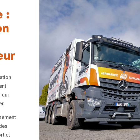
 :
on
eur
ation
ent
s qui
er.
ssement
 des
rt et