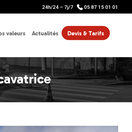
24h/24 – 7j/7
05 87 15 01 01
s valeurs
Actualités
Devis & Tarifs
cavatrice