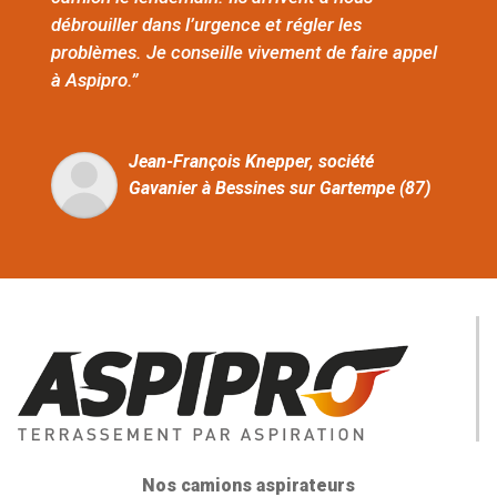
débrouiller dans l’urgence et régler les
problèmes. Je conseille vivement de faire appel
à Aspipro.”
Jean-François Knepper, société
Gavanier à Bessines sur Gartempe (87)
Nos camions aspirateurs