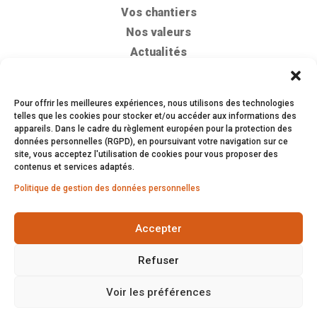
Vos chantiers
Nos valeurs
Actualités
Devis & Tarifs
Pour offrir les meilleures expériences, nous utilisons des technologies
telles que les cookies pour stocker et/ou accéder aux informations des
ASPIPRO
appareils. Dans le cadre du règlement européen pour la protection des
données personnelles (RGPD), en poursuivant votre navigation sur ce
9, rue Saint-Michel
site, vous acceptez l'utilisation de cookies pour vous proposer des
23150 Ahun
contenus et services adaptés.
Tél : 05 87 15 01 01
Politique de gestion des données personnelles
Prix / devis camion aspirateur
Accepter
Aspipro 2024 |
Mentions légales
|
Gestion des
Refuser
données personnelles
Réalisation:
Cybernettic
| Design :
Cinnamone
|
Voir les préférences
Contenu :
Emmanuel Cadiou